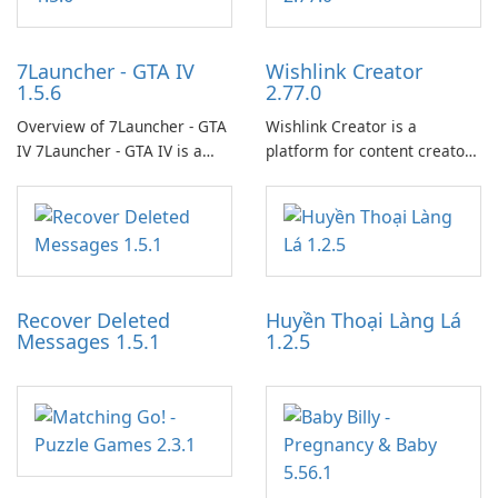
7Launcher - GTA IV
Wishlink Creator
1.5.6
2.77.0
Overview of 7Launcher - GTA
Wishlink Creator is a
IV 7Launcher - GTA IV is a
platform for content creators
specialized software
designed to monetize their
application designed to
work through built-in brand
optimize the gaming
partnerships and integrated
experience for Grand Theft
tools for content distribution
Auto IV.
and audience engagement.
Recover Deleted
Huyền Thoại Làng Lá
Messages 1.5.1
1.2.5