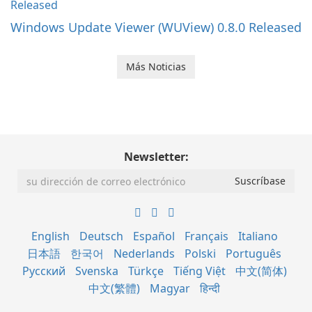
Windows Update Viewer (WUView) 0.8.0 Released
Más Noticias
Newsletter:
English
Deutsch
Español
Français
Italiano
日本語
한국어
Nederlands
Polski
Português
Русский
Svenska
Türkçe
Tiếng Việt
中文(简体)
中文(繁體)
Magyar
हिन्दी