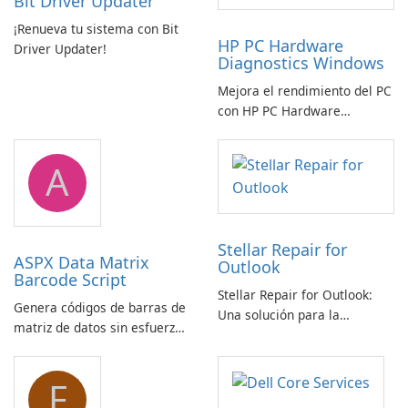
Bit Driver Updater
¡Renueva tu sistema con Bit
HP PC Hardware
Driver Updater!
Diagnostics Windows
Mejora el rendimiento del PC
con HP PC Hardware
Diagnostics Windows
A
Stellar Repair for
ASPX Data Matrix
Outlook
Barcode Script
Stellar Repair for Outlook:
Genera códigos de barras de
Una solución para la
matriz de datos sin esfuerzo
recuperación de correo
con el script de código de
electrónico
barras de matriz de datos
F
ASPX