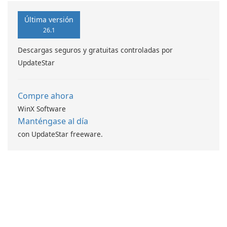
platform that connects users
with Bermuda’s local
Última versión
businesses, fostering a sense
26.1
of community through
Descargas seguros y gratuitas controladas por
technology.
UpdateStar
Compre ahora
WinX Software
Manténgase al día
con UpdateStar freeware.