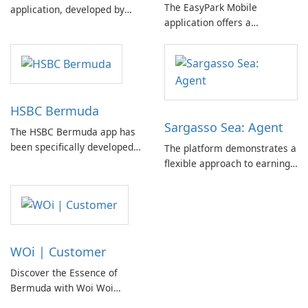
The EasyPark Mobile
application, developed by
application offers a
Butterfield, offers users a
convenient solution for
convenient way to monitor
locating parking spaces and
their credit card activity.
managing parking sessions
through user-friendly menu
options and location services.
HSBC Bermuda
Sargasso Sea: Agent
The HSBC Bermuda app has
been specifically developed
The platform demonstrates a
for our customers,
flexible approach to earning
emphasizing reliability in its
opportunities, allowing
design. Experience security
individuals to tailor their
and convenience with these
work according to personal
excellent features: View your
preferences and schedules.
account balances Make
WOi | Customer
transfers between your …
Discover the Essence of
Bermuda with Woi Woi
serves as a practical digital