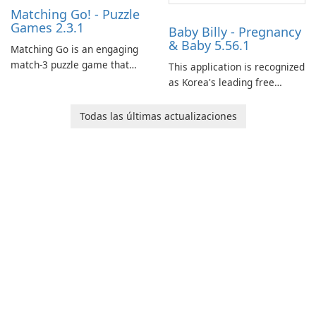
Matching Go! - Puzzle
Games 2.3.1
Baby Billy - Pregnancy
& Baby 5.56.1
Matching Go is an engaging
match-3 puzzle game that
This application is recognized
invites players to join Chloe
as Korea's leading free
and her charming corgi,
platform for pregnancy and
Ollie, on an adventurous
baby tracking, offering
Todas las últimas actualizaciones
journey across diverse
essential healthcare tips and
landscapes.
doctor-approved articles.