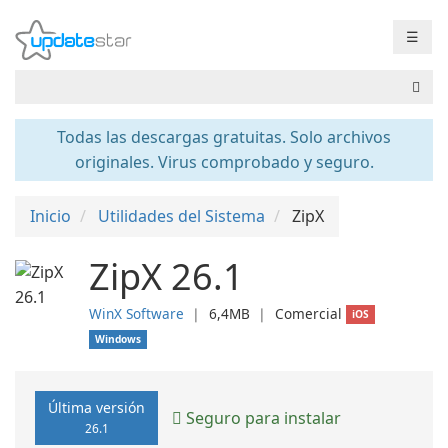
☰
Todas las descargas gratuitas. Solo archivos
originales. Virus comprobado y seguro.
Inicio
Utilidades del Sistema
ZipX
ZipX 26.1
WinX Software
❘
6,4MB
❘
Comercial
iOS
Windows
Última versión
Seguro para instalar
26.1